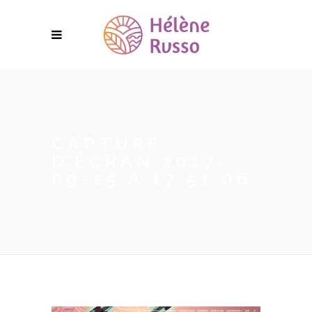
CAPTURE
D’ÉCRAN 2017-
09-25 À 17.51.06