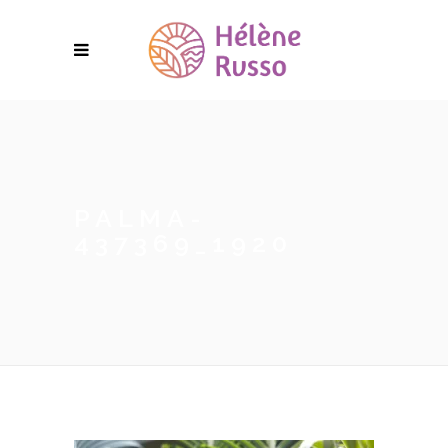
PALMA-
437369_1920