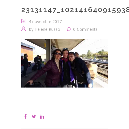
23131147_10214164091593
4 novembre 2017
by
Hélène Russo
0
Comments