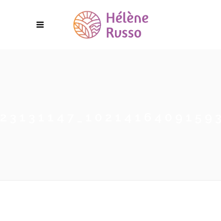
23131147_1021416409159