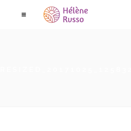
RESIZED_20171025_12583