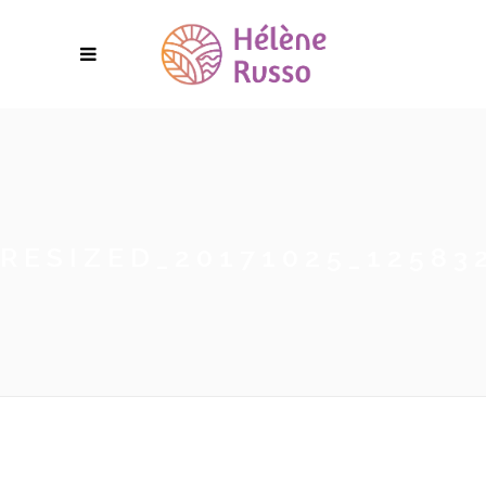
RESIZED_20171025_12583