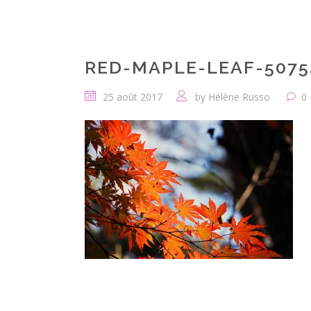
RED-MAPLE-LEAF-5075
25 août 2017
by
Hélène Russo
0