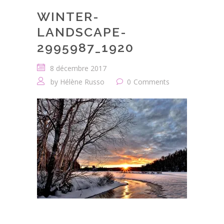
WINTER-
LANDSCAPE-
2995987_1920
8 décembre 2017
by
Hélène Russo
0
Comments