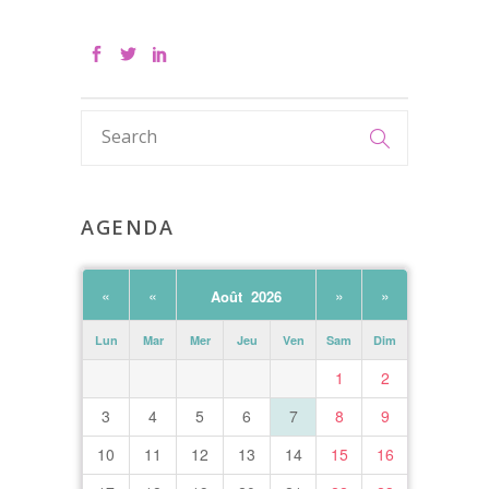
AGENDA
«
«
»
»
Août 2026
Lun
Mar
Mer
Jeu
Ven
Sam
Dim
1
2
3
4
5
6
7
8
9
10
11
12
13
14
15
16