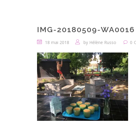
IMG-20180509-WA0016
18 mai 2018
by
Hélène Russo
0