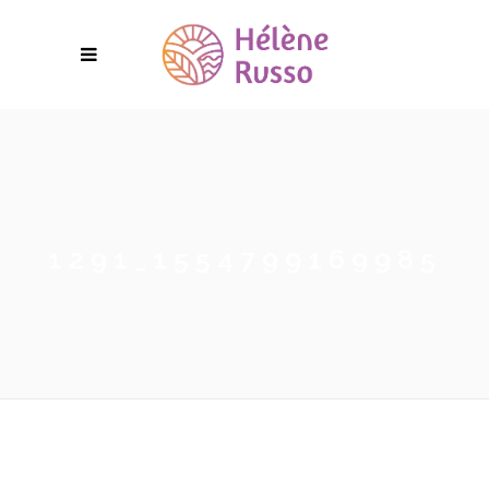
1291_1554799169985